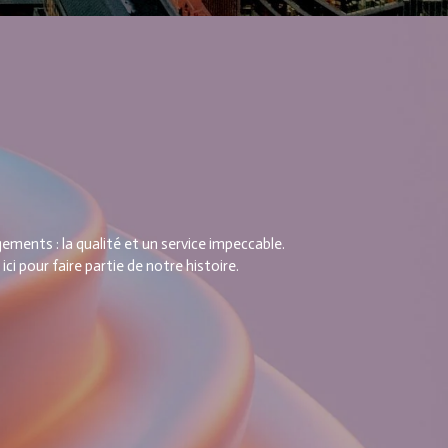
ments : la qualité et un service impeccable.
pour faire partie de notre histoire.